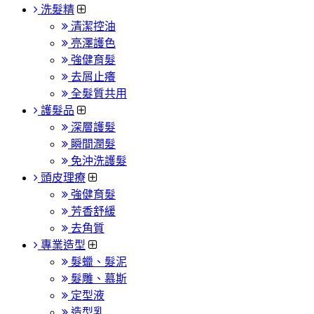
洗髮精
清潔控油
亮澤護色
強健育髮
去屑止癢
全髮質共用
護髮品
深層護髮
瞬間潤髮
免沖洗護髮
頭皮理療
強健育髮
芳香舒緩
去角質
專業造型
髮蠟、髮泥
髮雕、慕斯
定型液
造型乳