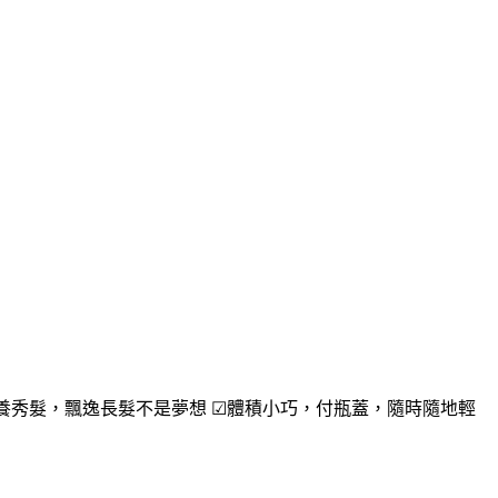
養秀髮，飄逸長髮不是夢想 ☑體積小巧，付瓶蓋，隨時隨地輕