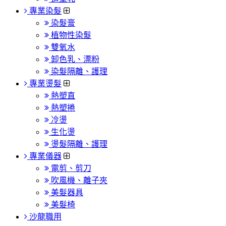
專業染髮
染髮膏
植物性染髮
雙氧水
卸色乳、漂粉
染髮隔離、護理
專業燙髮
熱塑直
熱塑捲
冷燙
生化燙
燙髮隔離、護理
專業儀器
電剪、剪刀
吹風機、離子夾
美髮器具
美髮椅
沙龍職用