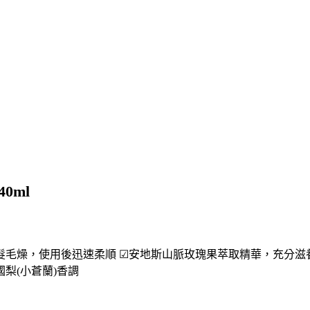
0ml
髮毛燥，使用後迅速柔順 ☑安地斯山脈玫瑰果萃取精華，充分滋
國梨(小蒼蘭)香調