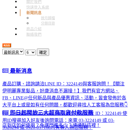
關於我們
快速登入系統
新聞訊息
按月歸檔
分類目錄
商品介紹
聯絡我們
確定
最新消息
產品訂購、諮詢請洽LINE ID：3224149與客服詢問！【關注
伊明麗專業髮品，好康消息不漏接！】我們有官方網站、
FB、LINE@任何新品與產品優惠資訊、活動，皆會發佈於各
大平台上或是如有任何問題，都歡迎尋找人工客服為您服務👇
即日起開放三大超商取貨付款服務
FB：https://www.facebook.com/emerlyhairLINE ID：3224149 使
用ID搜尋加入好友後詢問電話：來電 03-3224149 或 03-
店到店如何使用？免運門檻多少？通通點這裡！
3526294 或 0920-057168均有專人為您服務！