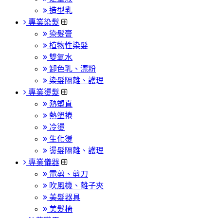
造型乳
專業染髮
染髮膏
植物性染髮
雙氧水
卸色乳、漂粉
染髮隔離、護理
專業燙髮
熱塑直
熱塑捲
冷燙
生化燙
燙髮隔離、護理
專業儀器
電剪、剪刀
吹風機、離子夾
美髮器具
美髮椅