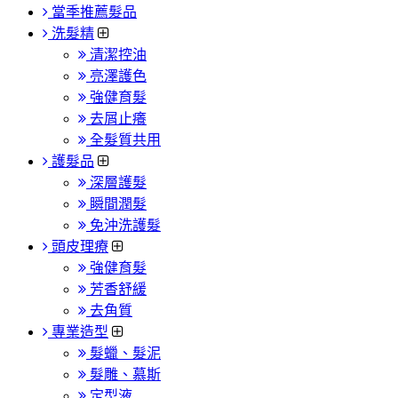
當季推薦髮品
洗髮精
清潔控油
亮澤護色
強健育髮
去屑止癢
全髮質共用
護髮品
深層護髮
瞬間潤髮
免沖洗護髮
頭皮理療
強健育髮
芳香舒緩
去角質
專業造型
髮蠟、髮泥
髮雕、慕斯
定型液