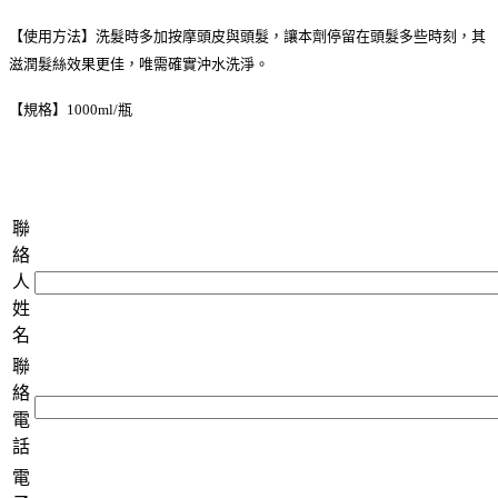
【使用方法】洗髮時多加按摩頭皮與頭髮，讓本劑停留在頭髮多些時刻，其
滋潤髮絲效果更佳，唯需確實沖水洗淨。
【規格】1000ml/瓶
聯
絡
人
姓
名
聯
絡
電
話
電