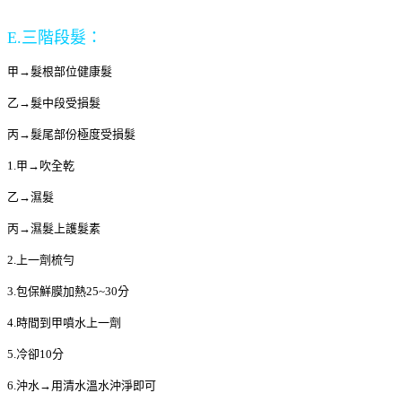
E.三階段髮：
甲→髮根部位健康髮
乙→髮中段受損髮
丙→髮尾部份極度受損髮
1.甲→吹全乾
乙→濕髮
丙→濕髮上護髮素
2.上一劑梳勻
3.包保鮮膜加熱25~30分
4.時間到甲噴水上一劑
5.冷卻10分
6.沖水→用清水溫水沖淨即可