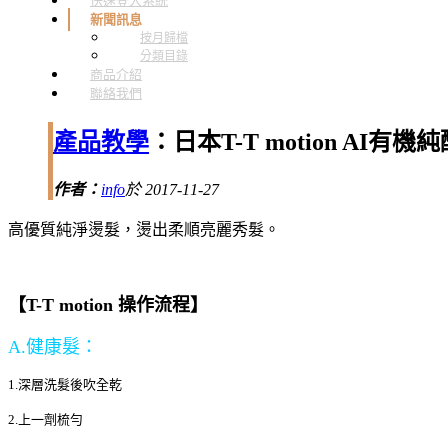
快速登入系統
新聞訊息
按月歸檔
分類目錄
商品介紹
聯絡我們
產品教學
：日本T-T motion AI有
作者：
info
於 2017-11-27
高優質純淨燙髮，燙出柔順亮麗秀髮。
【T-T motion 操作流程】
A.健康髮：
1.深層洗髮後吹全乾
2.上一劑梳勻