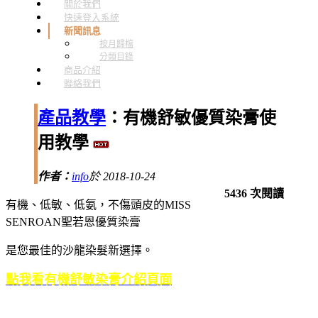
關於我們
快速登入系統
新聞訊息
按月歸檔
分類目錄
商品介紹
聯絡我們
產品教學
：有機舒敏優質染膏使
用教學
作者：
info
於 2018-10-24
5436 次閱讀
有機、低敏、低氨，不傷頭皮的MISS
SENROAN聖若恩優質染膏
是您最佳的沙龍染髮新選擇。
點我看有機舒敏染膏介紹頁面